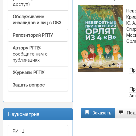
доступ)
Неве
Обслуживание
Крив
инвалидов и лиц с ОВЗ
Ю. А
Спир
Моск
Репозиторий РГПУ
Орля
Автору РГПУ:
сообщите нам о
публикациях
Пр
Журналы РГПУ
Задать вопрос
Пр
Ав
Заказать
Под
Наукометрия
РИНЦ