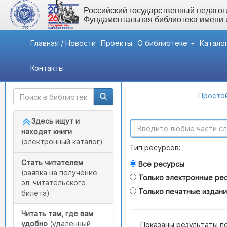
Российский государственный педагоги
Фундаментальная библиотека имени
Главная / Новости
Проекты
О библиотеке
Катало
Контакты
Быстрый доступ
Поиск по каталогам
Простой
Здесь ищут и
находят книги
(электронный каталог)
Тип ресурсов:
Стать читателем
Все ресурсы
(заявка на получение
Только электронные ре
эл. читательского
Только печатные издан
билета)
Читать там, где вам
удобно
(удаленный
Показаны результаты п