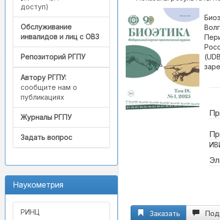
доступ)
Биоэ
Обслуживание
Волг
инвалидов и лиц с ОВЗ
Пери
Росс
(UDB
Репозиторий РГПУ
заре
Автору РГПУ:
сообщите нам о
публикациях
Пр
Журналы РГПУ
Пр
Задать вопрос
ИВ
Эл
Наукометрия
РИНЦ
Заказать
Под