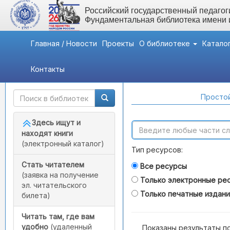
Российский государственный педагоги
Фундаментальная библиотека имени
Главная / Новости
Проекты
О библиотеке
Катало
Контакты
Быстрый доступ
Поиск по каталогам
Простой
Здесь ищут и
находят книги
(электронный каталог)
Тип ресурсов:
Стать читателем
Все ресурсы
(заявка на получение
Только электронные ре
эл. читательского
Только печатные издан
билета)
Читать там, где вам
удобно
(удаленный
Показаны результаты п