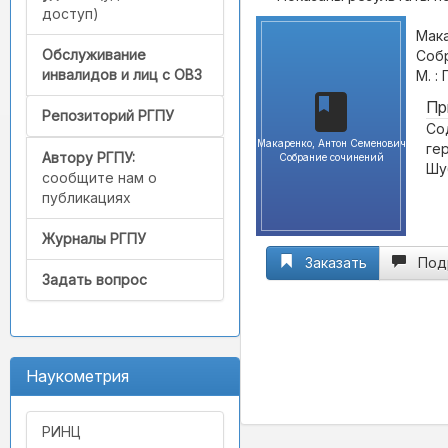
доступ)
Мака
Обслуживание
Собр
инвалидов и лиц с ОВЗ
М. :
Пр
Репозиторий РГПУ
Со
Макаренко, Антон Семенович
ге
Автору РГПУ:
Собрание сочинений
Шу
сообщите нам о
публикациях
Журналы РГПУ
Заказать
Под
Задать вопрос
Наукометрия
РИНЦ