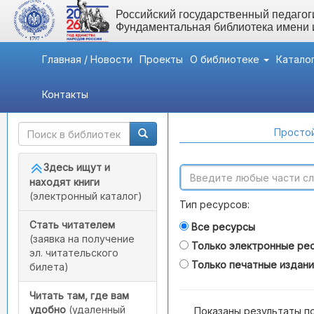
Российский государственный педагоги
Фундаментальная библиотека имени
Главная / Новости
Проекты
О библиотеке
Катало
Контакты
Быстрый доступ
Поиск по каталогам
Простой
Здесь ищут и
находят книги
(электронный каталог)
Тип ресурсов:
Стать читателем
Все ресурсы
(заявка на получение
Только электронные ре
эл. читательского
Только печатные издан
билета)
Читать там, где вам
удобно
(удаленный
Показаны результаты п