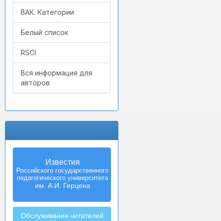
ВАК. Категории
Белый список
RSCI
Вся информация для
авторов
Известия
Izvestia:
Российского государственного
Herzen University
педагогического университета
Journal of
Humanities & Sciences
им. А.И. Герцена
Обслуживание читателей