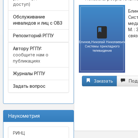
доступ)
Блин
Обслуживание
Сист
инвалидов и лиц с ОВЗ
меди
М. :
связ
Репозиторий РГПУ
Блинов,Николай Николаевич
Системы прикладного
Автору РГПУ:
телевидения
сообщите нам о
публикациях
Журналы РГПУ
Заказать
Под
Задать вопрос
Наукометрия
РИНЦ