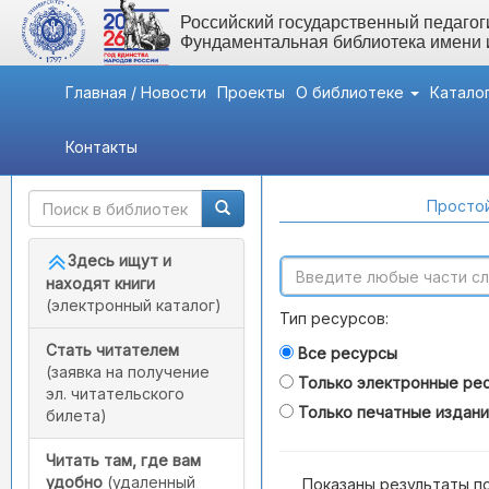
Российский государственный педагоги
Фундаментальная библиотека имени
Главная / Новости
Проекты
О библиотеке
Катало
Контакты
Быстрый доступ
Поиск по каталогам
Простой
Здесь ищут и
находят книги
(электронный каталог)
Тип ресурсов:
Стать читателем
Все ресурсы
(заявка на получение
Только электронные ре
эл. читательского
Только печатные издан
билета)
Читать там, где вам
удобно
(удаленный
Показаны результаты п