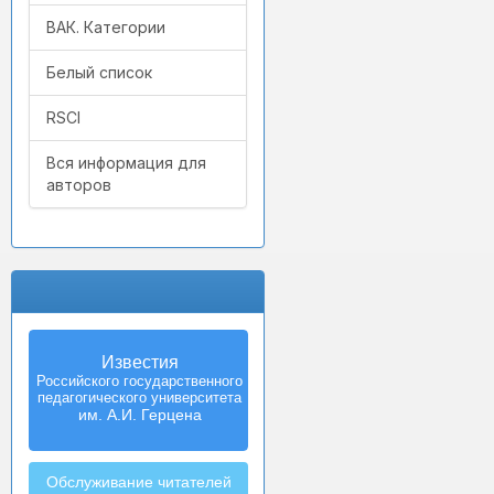
ВАК. Категории
Белый список
RSCI
Вся информация для
авторов
Известия
Izvestia:
Российского государственного
Herzen University
педагогического университета
Journal of
Humanities & Sciences
им. А.И. Герцена
Обслуживание читателей