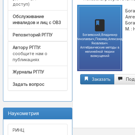
доступ)
Бога
Обслуживание
Алге
инвалидов и лиц с ОВЗ
Бога
М. : 
Репозиторий РГПУ
Богаевский,Владимир
Николаевич,Повзнер,Александр
Яковлевич.
Автору РГПУ:
Алгебраические методы в
нелинейной теории
сообщите нам о
возмущений
публикациях
Журналы РГПУ
Заказать
Под
Задать вопрос
Наукометрия
РИНЦ