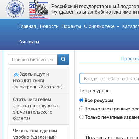
Российский государственный педагоги
Фундаментальная библиотека имени
Главная / Новости
Проекты
О библиотеке
Катало
Контакты
Быстрый доступ
Поиск по каталогам
Простой
Здесь ищут и
находят книги
(электронный каталог)
Тип ресурсов:
Стать читателем
Все ресурсы
(заявка на получение
Только электронные ре
эл. читательского
Только печатные издан
билета)
Читать там, где вам
удобно
(удаленный
Показаны результаты п