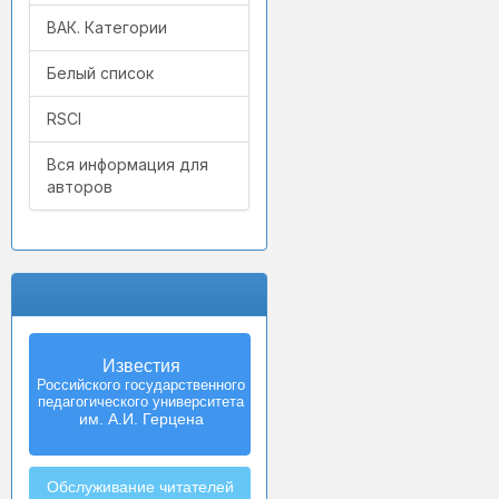
ВАК. Категории
Белый список
RSCI
Вся информация для
авторов
Известия
Izvestia:
Российского государственного
Herzen University
педагогического университета
Journal of
Humanities & Sciences
им. А.И. Герцена
Обслуживание читателей