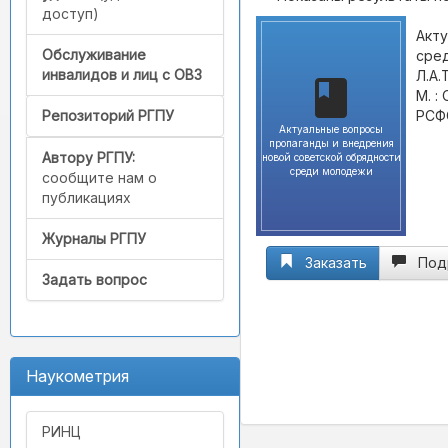
доступ)
Акту
Обслуживание
сред
инвалидов и лиц с ОВЗ
Л.А.
М. :
РСФС
Репозиторий РГПУ
Актуальные вопросы
пропаганды и внедрения
Автору РГПУ:
новой советской обрядности
среди молодежи
сообщите нам о
публикациях
Журналы РГПУ
Заказать
Под
Задать вопрос
Наукометрия
РИНЦ