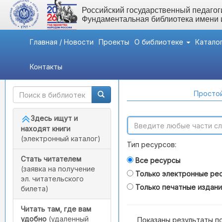
Российский государственный педагоги
Фундаментальная библиотека имени
Главная / Новости
Проекты
О библиотеке
Катало
Контакты
Быстрый доступ
Поиск по каталогам
Простой
Здесь ищут и
находят книги
(электронный каталог)
Тип ресурсов:
Стать читателем
Все ресурсы
(заявка на получение
Только электронные ре
эл. читательского
Только печатные издан
билета)
Читать там, где вам
удобно
(удаленный
Показаны результаты п