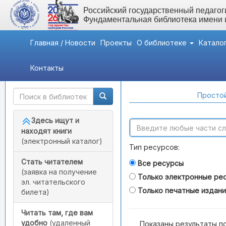
Российский государственный педагоги
Фундаментальная библиотека имени
Главная / Новости
Проекты
О библиотеке
Катало
Контакты
Быстрый доступ
Поиск по каталогам
Простой
Здесь ищут и
находят книги
(электронный каталог)
Тип ресурсов:
Стать читателем
Все ресурсы
(заявка на получение
Только электронные ре
эл. читательского
Только печатные издан
билета)
Читать там, где вам
удобно
(удаленный
Показаны результаты п