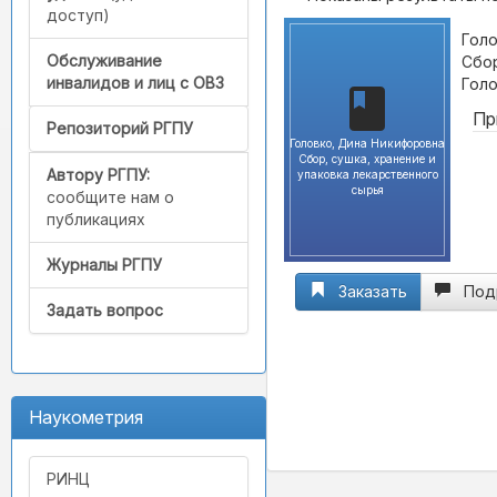
доступ)
Голо
Обслуживание
Сбор
инвалидов и лиц с ОВЗ
Голо
Пр
Репозиторий РГПУ
Головко, Дина Никифоровна
Сбор, сушка, хранение и
Автору РГПУ:
упаковка лекарственного
сырья
сообщите нам о
публикациях
Журналы РГПУ
Заказать
Под
Задать вопрос
Наукометрия
РИНЦ