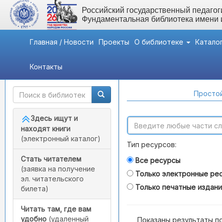
Российский государственный педагоги
Фундаментальная библиотека имени
Главная / Новости
Проекты
О библиотеке
Катало
Контакты
Быстрый доступ
Поиск по каталогам
Простой
Здесь ищут и
находят книги
(электронный каталог)
Тип ресурсов:
Стать читателем
Все ресурсы
(заявка на получение
Только электронные ре
эл. читательского
Только печатные издан
билета)
Читать там, где вам
удобно
(удаленный
Показаны результаты п