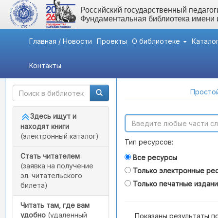
Российский государственный педагоги
Фундаментальная библиотека имени
Главная / Новости
Проекты
О библиотеке
Катало
Контакты
Быстрый доступ
Поиск по каталогам
Простой
Здесь ищут и
находят книги
(электронный каталог)
Тип ресурсов:
Стать читателем
Все ресурсы
(заявка на получение
Только электронные ре
эл. читательского
Только печатные издан
билета)
Читать там, где вам
удобно
(удаленный
Показаны результаты п