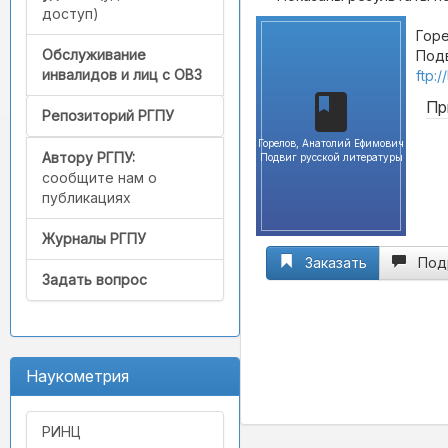
доступ)
Горе
Обслуживание
Подв
инвалидов и лиц с ОВЗ
ftp:
Пр
Репозиторий РГПУ
Горелов, Анатолий Ефимович
Автору РГПУ:
Подвиг русской литературы
сообщите нам о
публикациях
Журналы РГПУ
Заказать
Под
Задать вопрос
Наукометрия
РИНЦ