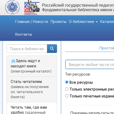
Российский государственный педагоги
Фундаментальная библиотека имени
Главная / Новости
Проекты
О библиотеке
Катало
Контакты
Быстрый доступ
Поиск по каталогам
Простой
Здесь ищут и
находят книги
(электронный каталог)
Тип ресурсов:
Стать читателем
Все ресурсы
(заявка на получение
Только электронные ре
эл. читательского
Только печатные издан
билета)
Читать там, где вам
удобно
(удаленный
Показаны результаты п