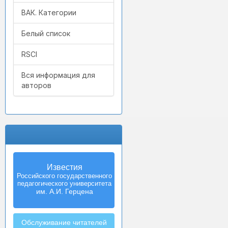
ВАК. Категории
Белый список
RSCI
Вся информация для
авторов
Известия
Izvestia:
Российского государственного
Herzen University
педагогического университета
Journal of
Humanities & Sciences
им. А.И. Герцена
Обслуживание читателей