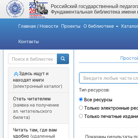
Российский государственный педагоги
Фундаментальная библиотека имени
Главная / Новости
Проекты
О библиотеке
Катало
Контакты
Быстрый доступ
Поиск по каталогам
Простой
Здесь ищут и
находят книги
(электронный каталог)
Тип ресурсов:
Стать читателем
Все ресурсы
(заявка на получение
Только электронные ре
эл. читательского
Только печатные издан
билета)
Читать там, где вам
удобно
(удаленный
Показаны результаты п