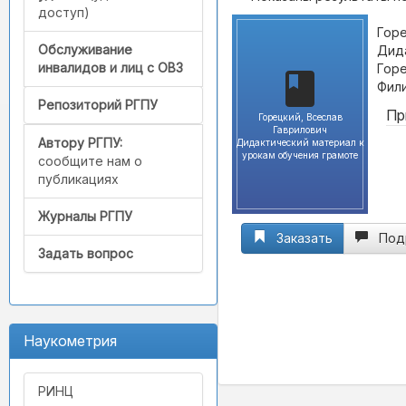
доступ)
Горе
Обслуживание
Дида
инвалидов и лиц с ОВЗ
Горе
Фили
Репозиторий РГПУ
Пр
Горецкий, Всеслав
Гаврилович
Автору РГПУ:
Дидактический материал к
урокам обучения грамоте
сообщите нам о
публикациях
Журналы РГПУ
Заказать
Под
Задать вопрос
Наукометрия
РИНЦ