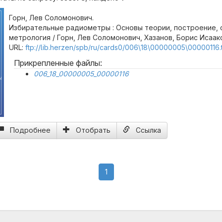
Горн, Лев Соломонович.
Избирательные радиометры : Основы теории, построение, 
метрология / Горн, Лев Соломонович, Хазанов, Борис Исаако
URL:
ftp://lib.herzen/spb/ru/cards0/006\18\00000005\00000116.t
Прикрепленные файлы:
006_18_00000005_00000116
ы
Подробнее
Отобрать
Ссылка
(current)
1