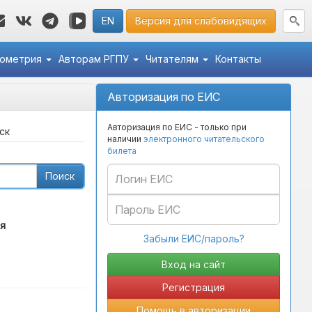
EN
Версия для слабовидящих
кометрия
Авторам РГПУ
Читателям
Контакты
Авторизация по ЕИС
Авторизация по ЕИС - только при
ск
наличии
электронного читательского
билета
Поиск
я
Забыли ЕИС/пароль?
Регистрация
Помощь в авторизации