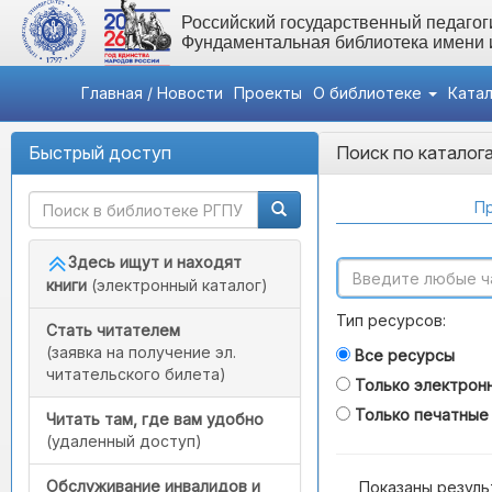
Российский государственный педагоги
Фундаментальная библиотека имени
Главная / Новости
Проекты
О библиотеке
Ката
Быстрый доступ
Поиск по каталог
Пр
Здесь ищут и находят
книги
(электронный каталог)
Тип ресурсов:
Стать читателем
(заявка на получение эл.
Все ресурсы
читательского билета)
Только электрон
Только печатные
Читать там, где вам удобно
(удаленный доступ)
Обслуживание инвалидов и
Показаны резуль