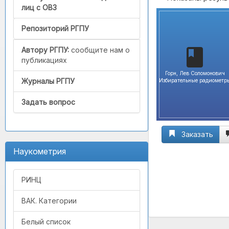
лиц с ОВЗ
Репозиторий РГПУ
Автору РГПУ:
сообщите нам о
публикациях
Горн, Лев Соломонович
Журналы РГПУ
Избирательные радиометр
Задать вопрос
Заказать
Наукометрия
РИНЦ
ВАК. Категории
Белый список