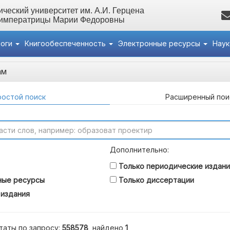
ческий университет им. А.И. Герцена
 императрицы Марии Федоровны
логи
Книгообеспеченность
Электронные ресурсы
Нау
ам
остой поиск
Расширенный пои
Дополнительно:
Только периодические издани
ные ресурсы
Только диссертации
 издания
таты по запросу:
558578
, найдено
1