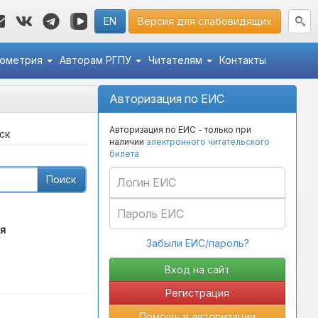
EN
Версия для слабовидящих
кометрия
Авторам РГПУ
Читателям
Контакты
Авторизация по ЕИС
Авторизация по ЕИС - только при
ск
наличии
электронного читательского
билета
Поиск
я
Забыли ЕИС/пароль?
Регистрация
Помощь в авторизации