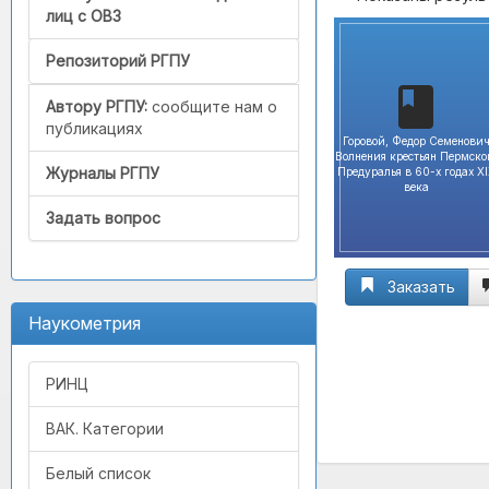
лиц с ОВЗ
Репозиторий РГПУ
Автору РГПУ:
сообщите нам о
публикациях
Горовой, Федор Семенови
Волнения крестьян Пермско
Журналы РГПУ
Предуралья в 60-х годах X
века
Задать вопрос
Заказать
Наукометрия
РИНЦ
ВАК. Категории
Белый список