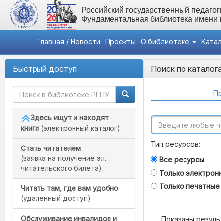
Российский государственный педагоги
Фундаментальная библиотека имени
Главная / Новости
Проекты
О библиотеке
Ката
Быстрый доступ
Поиск по каталог
Пр
Здесь ищут и находят
книги
(электронный каталог)
Тип ресурсов:
Стать читателем
(заявка на получение эл.
Все ресурсы
читательского билета)
Только электрон
Только печатные
Читать там, где вам удобно
(удаленный доступ)
Обслуживание инвалидов и
Показаны резуль