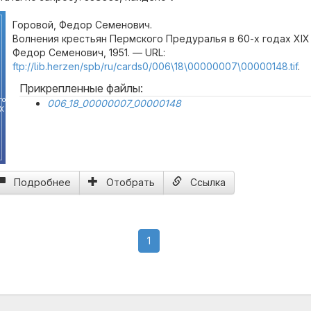
Горовой, Федор Семенович.
Волнения крестьян Пермского Предуралья в 60-х годах XIX 
Федор Семенович, 1951. — URL:
ftp://lib.herzen/spb/ru/cards0/006\18\00000007\00000148.tif
.
Прикрепленные файлы:
ч
го
006_18_00000007_00000148
IX
Подробнее
Отобрать
Ссылка
(current)
1