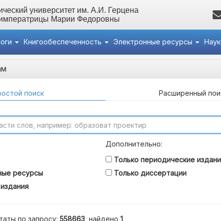
ческий университет им. А.И. Герцена
 императрицы Марии Федоровны
логи
Книгообеспеченность
Электронные ресурсы
Нау
ам
остой поиск
Расширенный пои
Дополнительно:
Только периодические издани
ные ресурсы
Только диссертации
 издания
таты по запросу:
558663
, найдено
1