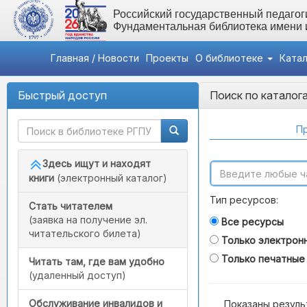
Российский государственный педагоги
Фундаментальная библиотека имени
Главная / Новости
Проекты
О библиотеке
Ката
Быстрый доступ
Поиск по каталог
Пр
Здесь ищут и находят
книги
(электронный каталог)
Тип ресурсов:
Стать читателем
(заявка на получение эл.
Все ресурсы
читательского билета)
Только электрон
Только печатные
Читать там, где вам удобно
(удаленный доступ)
Обслуживание инвалидов и
Показаны резуль