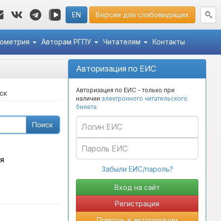
EN
Версия для слабовидящих
кометрия
Авторам РГПУ
Читателям
Контакты
Авторизация по ЕИС
Авторизация по ЕИС - только при
ск
наличии
электронного читательского
билета
Поиск
я
Забыли ЕИС/пароль?
Регистрация
Помощь в авторизации