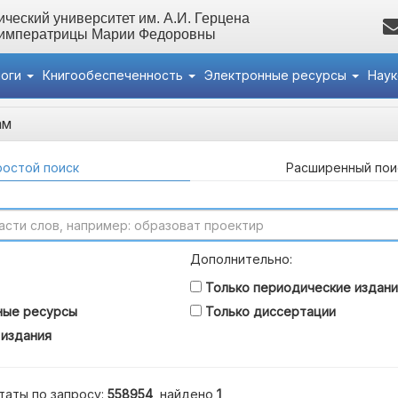
ческий университет им. А.И. Герцена
 императрицы Марии Федоровны
логи
Книгообеспеченность
Электронные ресурсы
Нау
ам
остой поиск
Расширенный пои
Дополнительно:
Только периодические издани
ные ресурсы
Только диссертации
 издания
таты по запросу:
558954
, найдено
1