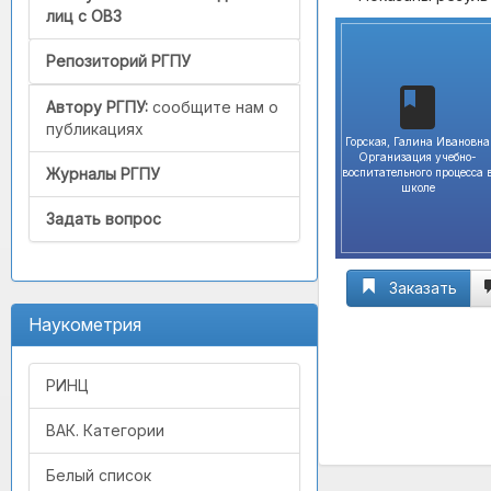
лиц с ОВЗ
Репозиторий РГПУ
Автору РГПУ:
сообщите нам о
публикациях
Горская, Галина Ивановна
Организация учебно-
Журналы РГПУ
воспитательного процесса 
школе
Задать вопрос
Заказать
Наукометрия
РИНЦ
ВАК. Категории
Белый список