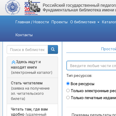
Российский государственный педагоги
Фундаментальная библиотека имени
Главная / Новости
Проекты
О библиотеке
Катало
Контакты
Быстрый доступ
Поиск по каталогам
Простой
Здесь ищут и
находят книги
(электронный каталог)
Тип ресурсов:
Стать читателем
Все ресурсы
(заявка на получение
Только электронные ре
эл. читательского
Только печатные издан
билета)
Читать там, где вам
удобно
(удаленный
Показаны результаты п