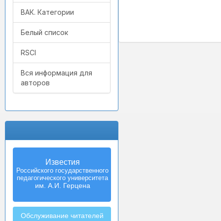
ВАК. Категории
Белый список
RSCI
Вся информация для
авторов
Известия
Izvestia:
Российского государственного
Herzen University
педагогического университета
Journal of
Humanities & Sciences
им. А.И. Герцена
Обслуживание читателей