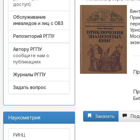
доступ)
Винт
Обслуживание
Прик
инвалидов и лиц с ОВЗ
пере
Урно
Моск
Репозиторий РГПУ
экзе
Автору РГПУ:
сообщите нам о
публикациях
Пр
Журналы РГПУ
Задать вопрос
Пр
Биб
Заказать
Под
Наукометрия
РИНЦ