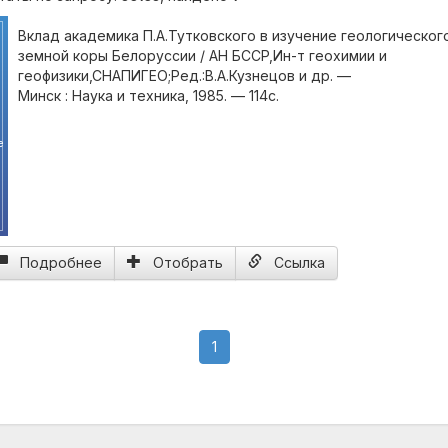
Вклад академика П.А.Тутковского в изучение геологическог
земной коры Белоруссии / АН БССР,Ин-т геохимии и
геофизики,СНАПИГЕО;Ред.:В.А.Кузнецов и др. —
Минск : Наука и техника, 1985. — 114с.
е
Подробнее
Отобрать
Ссылка
(current)
1