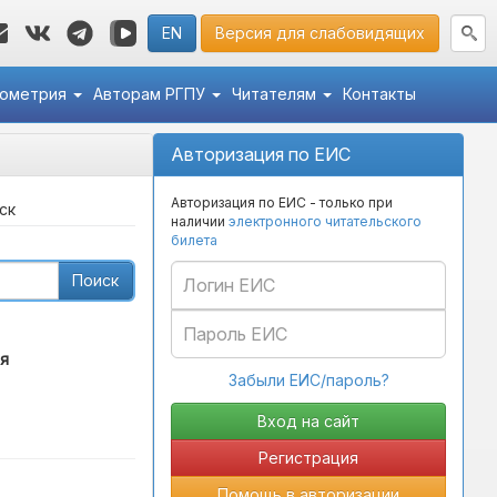
EN
Версия для слабовидящих
кометрия
Авторам РГПУ
Читателям
Контакты
Авторизация по ЕИС
Авторизация по ЕИС - только при
ск
наличии
электронного читательского
билета
Поиск
я
Забыли ЕИС/пароль?
Регистрация
Помощь в авторизации