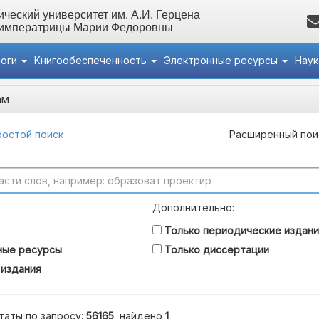
ческий университет им. А.И. Герцена
 императрицы Марии Федоровны
логи
Книгообеспеченность
Электронные ресурсы
Нау
ам
остой поиск
Расширенный пои
Дополнительно:
Только периодические издани
ные ресурсы
Только диссертации
 издания
таты по запросу:
56165
, найдено
1