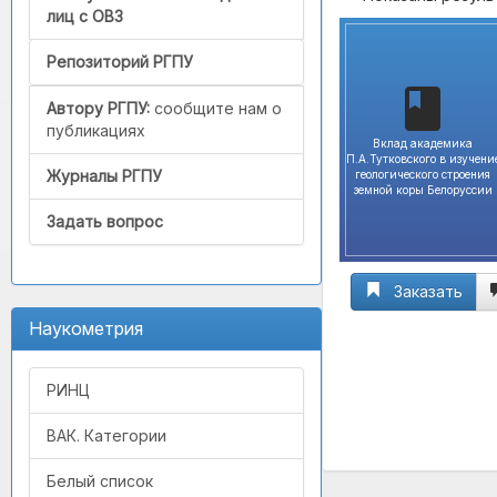
лиц с ОВЗ
Репозиторий РГПУ
Автору РГПУ:
сообщите нам о
публикациях
Вклад академика
П.А.Тутковского в изучени
Журналы РГПУ
геологического строения
земной коры Белоруссии
Задать вопрос
Заказать
Наукометрия
РИНЦ
ВАК. Категории
Белый список