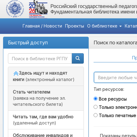
Российский государственный педагоги
Фундаментальная библиотека имени
Главная / Новости
Проекты
О библиотеке
Ката
Быстрый доступ
Поиск по каталог
Пр
Здесь ищут и находят
книги
(электронный каталог)
Тип ресурсов:
Стать читателем
(заявка на получение эл.
Все ресурсы
читательского билета)
Только электрон
Только печатные
Читать там, где вам удобно
(удаленный доступ)
Обслуживание инвалидов и
Показаны резуль