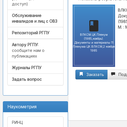
доступ)
ВЛКС
Обслуживание
Доку
инвалидов и лиц с ОВЗ
(198
М. :
Репозиторий РГПУ
ВЛКСМ.ЦК.Пленум
(1985,ноябрь).
Документы и материалы 11
Автору РГПУ:
Пленума ЦК ВЛКСМ,2 ноября
сообщите нам о
1985
публикациях
Журналы РГПУ
Заказать
Под
Задать вопрос
Наукометрия
РИНЦ