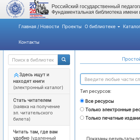
Российский государственный педагоги
Фундаментальная библиотека имени
Главная / Новости
Проекты
О библиотеке
Катало
Контакты
Быстрый доступ
Поиск по каталогам
Простой
Здесь ищут и
находят книги
(электронный каталог)
Тип ресурсов:
Стать читателем
Все ресурсы
(заявка на получение
Только электронные ре
эл. читательского
Только печатные издан
билета)
Читать там, где вам
удобно
(удаленный
Показаны результаты п