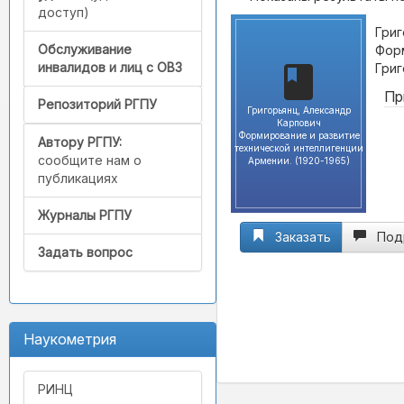
доступ)
Григ
Обслуживание
Форм
инвалидов и лиц с ОВЗ
Григ
Пр
Репозиторий РГПУ
Григорьянц, Александр
Карпович
Формирование и развитие
Автору РГПУ:
технической интеллигенции
сообщите нам о
Армении. (1920-1965)
публикациях
Журналы РГПУ
Заказать
Под
Задать вопрос
Наукометрия
РИНЦ