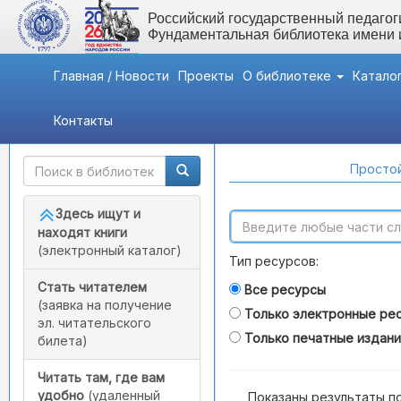
Российский государственный педагоги
Фундаментальная библиотека имени
Главная / Новости
Проекты
О библиотеке
Катало
Контакты
Быстрый доступ
Поиск по каталогам
Простой
Здесь ищут и
находят книги
(электронный каталог)
Тип ресурсов:
Стать читателем
Все ресурсы
(заявка на получение
Только электронные ре
эл. читательского
Только печатные издан
билета)
Читать там, где вам
удобно
(удаленный
Показаны результаты п