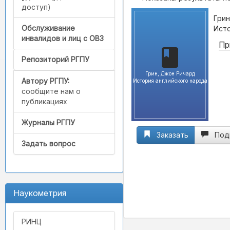
доступ)
Грин
Обслуживание
Исто
инвалидов и лиц с ОВЗ
Пр
Репозиторий РГПУ
Грин, Джон Ричард
Автору РГПУ:
История английского народа
сообщите нам о
публикациях
Журналы РГПУ
Заказать
Под
Задать вопрос
Наукометрия
РИНЦ