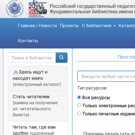
Российский государственный педагоги
Фундаментальная библиотека имени
Главная / Новости
Проекты
О библиотеке
Катало
Контакты
Быстрый доступ
Поиск по каталогам
Простой
Здесь ищут и
находят книги
(электронный каталог)
Тип ресурсов:
Стать читателем
Все ресурсы
(заявка на получение
Только электронные ре
эл. читательского
Только печатные издан
билета)
Читать там, где вам
удобно
(удаленный
Показаны результаты п