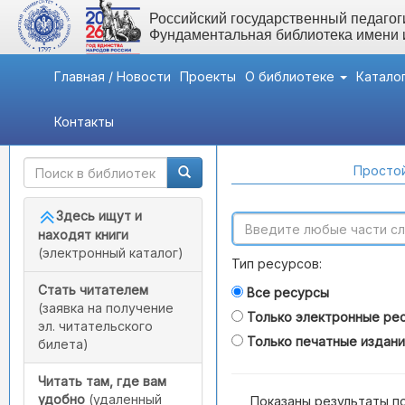
Российский государственный педагоги
Фундаментальная библиотека имени
Главная / Новости
Проекты
О библиотеке
Катало
Контакты
Быстрый доступ
Поиск по каталогам
Простой
Здесь ищут и
находят книги
(электронный каталог)
Тип ресурсов:
Стать читателем
Все ресурсы
(заявка на получение
Только электронные ре
эл. читательского
Только печатные издан
билета)
Читать там, где вам
удобно
(удаленный
Показаны результаты п