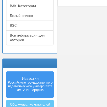
ВАК. Категории
Белый список
RSCI
Вся информация для
авторов
Известия
Izvestia:
Российского государственного
Herzen University
педагогического университета
Journal of
Humanities & Sciences
им. А.И. Герцена
Обслуживание читателей