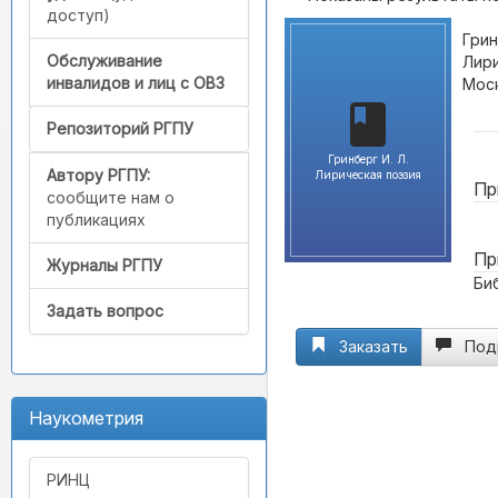
доступ)
Грин
Обслуживание
Лири
инвалидов и лиц с ОВЗ
Моск
Репозиторий РГПУ
Гринберг И. Л.
Автору РГПУ:
Лирическая поэзия
Пр
сообщите нам о
публикациях
Пр
Журналы РГПУ
Биб
Задать вопрос
Заказать
Под
Наукометрия
РИНЦ