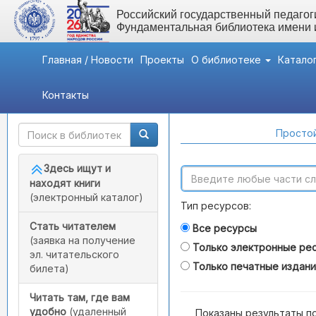
Российский государственный педагоги
Фундаментальная библиотека имени
Главная / Новости
Проекты
О библиотеке
Катало
Контакты
Быстрый доступ
Поиск по каталогам
Простой
Здесь ищут и
находят книги
(электронный каталог)
Тип ресурсов:
Стать читателем
Все ресурсы
(заявка на получение
Только электронные ре
эл. читательского
Только печатные издан
билета)
Читать там, где вам
удобно
(удаленный
Показаны результаты п