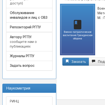
доступ)
Воен
Обслуживание
Мето
инвалидов и лиц с ОВЗ
М. :
Репозиторий РГПУ
Военно-патриотическое
воспитание.Гражданская
Автору РГПУ:
оборона
сообщите нам о
публикациях
Журналы РГПУ
Заказать
Под
Задать вопрос
Наукометрия
РИНЦ