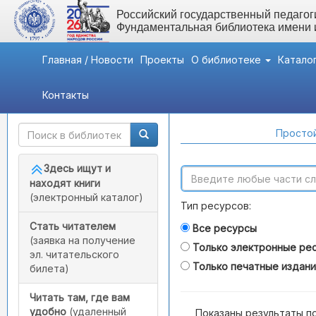
Российский государственный педагоги
Фундаментальная библиотека имени
Главная / Новости
Проекты
О библиотеке
Катало
Контакты
Быстрый доступ
Поиск по каталогам
Простой
Здесь ищут и
находят книги
(электронный каталог)
Тип ресурсов:
Стать читателем
Все ресурсы
(заявка на получение
Только электронные ре
эл. читательского
Только печатные издан
билета)
Читать там, где вам
удобно
(удаленный
Показаны результаты п