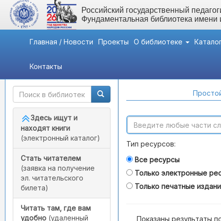
Российский государственный педагоги
Фундаментальная библиотека имени
Главная / Новости
Проекты
О библиотеке
Катало
Контакты
Быстрый доступ
Поиск по каталогам
Простой
Здесь ищут и
находят книги
(электронный каталог)
Тип ресурсов:
Стать читателем
Все ресурсы
(заявка на получение
Только электронные ре
эл. читательского
Только печатные издан
билета)
Читать там, где вам
удобно
(удаленный
Показаны результаты п