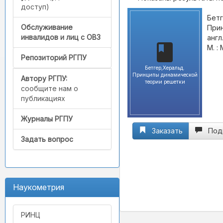
доступ)
Бетг
Обслуживание
Прин
инвалидов и лиц с ОВЗ
англ
М. : 
Репозиторий РГПУ
Бетгер,Херальд.
Принципы динамической
Автору РГПУ:
теории решетки
сообщите нам о
публикациях
Журналы РГПУ
Заказать
Под
Задать вопрос
Наукометрия
РИНЦ