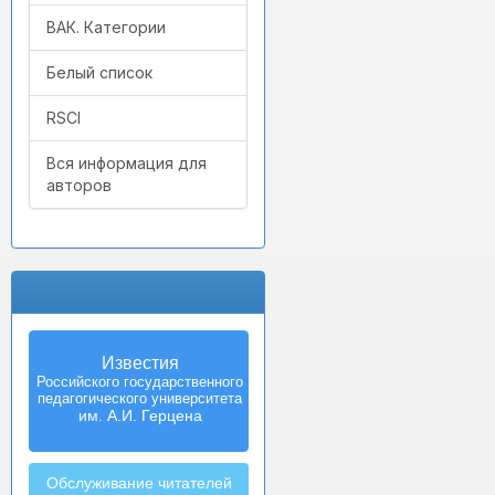
ВАК. Категории
Белый список
RSCI
Вся информация для
авторов
Известия
Izvestia:
Российского государственного
Herzen University
педагогического университета
Journal of
Humanities & Sciences
им. А.И. Герцена
Обслуживание читателей