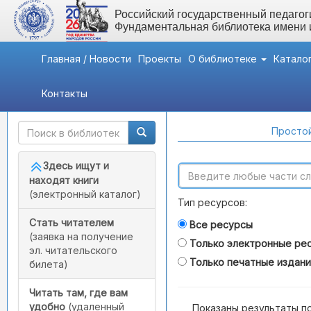
Российский государственный педагоги
Фундаментальная библиотека имени
Главная / Новости
Проекты
О библиотеке
Катало
Контакты
Быстрый доступ
Поиск по каталогам
Простой
Здесь ищут и
находят книги
(электронный каталог)
Тип ресурсов:
Стать читателем
Все ресурсы
(заявка на получение
Только электронные ре
эл. читательского
Только печатные издан
билета)
Читать там, где вам
удобно
(удаленный
Показаны результаты п