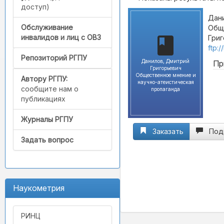
доступ)
Дани
Обслуживание
Обще
инвалидов и лиц с ОВЗ
Григ
ftp:
Репозиторий РГПУ
Данилов, Дмитрий
Пр
Григорьевич
Общественное мнение и
Автору РГПУ:
научно-атеистическая
сообщите нам о
пропаганда
публикациях
Журналы РГПУ
Заказать
Под
Задать вопрос
Наукометрия
РИНЦ