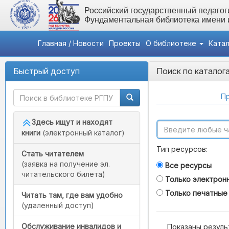
Российский государственный педагоги
Фундаментальная библиотека имени
Главная / Новости
Проекты
О библиотеке
Ката
Быстрый доступ
Поиск по каталог
Пр
Здесь ищут и находят
книги
(электронный каталог)
Тип ресурсов:
Стать читателем
(заявка на получение эл.
Все ресурсы
читательского билета)
Только электрон
Только печатные
Читать там, где вам удобно
(удаленный доступ)
Обслуживание инвалидов и
Показаны резуль