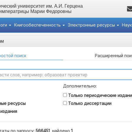
ческий университет им. А.И. Герцена
 императрицы Марии Федоровны
логи
Книгообеспеченность
Электронные ресурсы
Нау
ам
остой поиск
Расширенный пои
Дополнительно:
Только периодические издани
ные ресурсы
Только диссертации
 издания
таты по запросу:
566451
, найдено
1