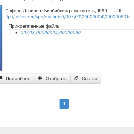
Софрон Данилов : Биобиблиогр. указатель, 1969. — URL:
ftp://lib.herzen/spb/ru/cards0/007\03\00000004\00000060.tif
.
Прикрепленные файлы:
007_03_00000004_00000060
Подробнее
Отобрать
Ссылка
(current)
1