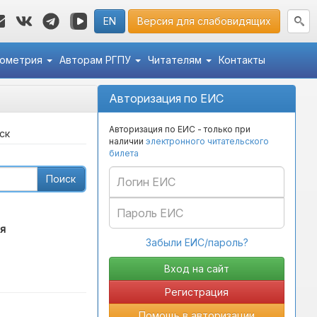
EN
Версия для слабовидящих
кометрия
Авторам РГПУ
Читателям
Контакты
Авторизация по ЕИС
Авторизация по ЕИС - только при
ск
наличии
электронного читательского
билета
Поиск
я
Забыли ЕИС/пароль?
Регистрация
Помощь в авторизации