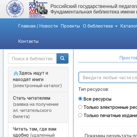
Российский государственный педагоги
Фундаментальная библиотека имени
Главная / Новости
Проекты
О библиотеке
Катало
Контакты
Быстрый доступ
Поиск по каталогам
Простой
Здесь ищут и
находят книги
(электронный каталог)
Тип ресурсов:
Стать читателем
Все ресурсы
(заявка на получение
Только электронные ре
эл. читательского
Только печатные издан
билета)
Читать там, где вам
удобно
(удаленный
Показаны результаты п