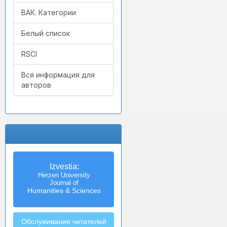
ВАК. Категории
Белый список
RSCI
Вся информация для
авторов
Izvestia:
Herzen University
Journal of
Humanities & Sciences
Обслуживание читателей