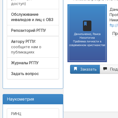
доступ)
Дани
Обслуживание
Проб
инвалидов и лиц с ОВЗ
Ники
ftp:
Репозиторий РГПУ
Пр
Данильченко, Раиса
Никитична
Автору РГПУ:
Проблема личности в
современном христианстве
сообщите нам о
публикациях
Журналы РГПУ
Заказать
Под
Задать вопрос
Наукометрия
РИНЦ