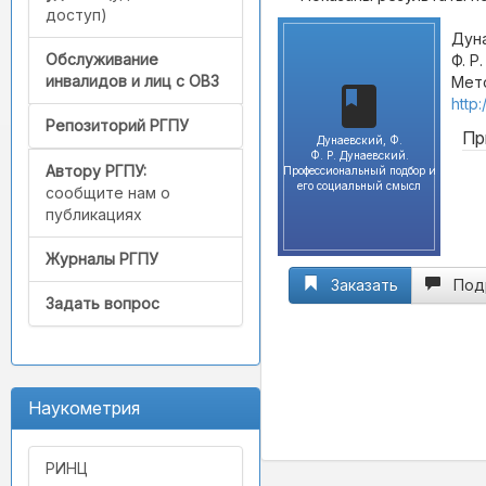
доступ)
Дуна
Обслуживание
Ф. Р
инвалидов и лиц с ОВЗ
Мето
http
Репозиторий РГПУ
Пр
Дунаевский, Ф.
Ф. Р. Дунаевский.
Автору РГПУ:
Профессиональный подбор и
его социальный смысл
сообщите нам о
публикациях
Журналы РГПУ
Заказать
Под
Задать вопрос
Наукометрия
РИНЦ