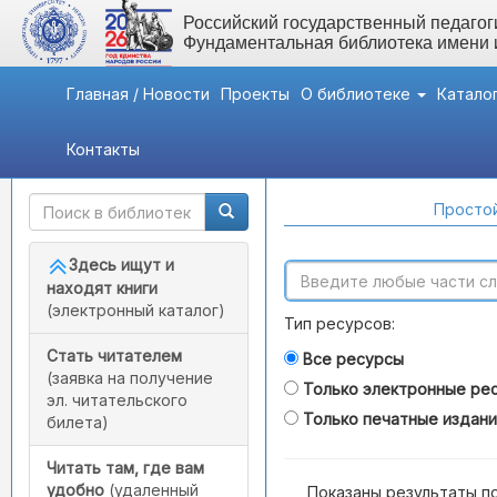
Российский государственный педагоги
Фундаментальная библиотека имени
Главная / Новости
Проекты
О библиотеке
Катало
Контакты
Быстрый доступ
Поиск по каталогам
Простой
Здесь ищут и
находят книги
(электронный каталог)
Тип ресурсов:
Стать читателем
Все ресурсы
(заявка на получение
Только электронные ре
эл. читательского
Только печатные издан
билета)
Читать там, где вам
удобно
(удаленный
Показаны результаты п