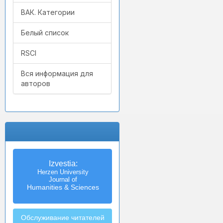
ВАК. Категории
Белый список
RSCI
Вся информация для
авторов
Izvestia:
Herzen University
Journal of
Humanities & Sciences
Обслуживание читателей