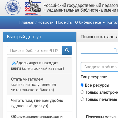
Российский государственный педагоги
Фундаментальная библиотека имени
Главная / Новости
Проекты
О библиотеке
Ката
Быстрый доступ
Поиск по каталог
Пр
Здесь ищут и находят
книги
(электронный каталог)
Тип ресурсов:
Стать читателем
(заявка на получение эл.
Все ресурсы
читательского билета)
Только электрон
Только печатные
Читать там, где вам удобно
(удаленный доступ)
Обслуживание инвалидов и
Показаны резуль