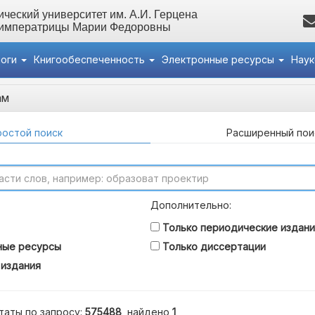
ческий университет им. А.И. Герцена
 императрицы Марии Федоровны
логи
Книгообеспеченность
Электронные ресурсы
Нау
ам
остой поиск
Расширенный пои
Дополнительно:
Только периодические издани
ные ресурсы
Только диссертации
 издания
таты по запросу:
575488
, найдено
1