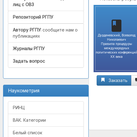
лиц с ОВЗ
Репозиторий РГПУ
Автору РГПУ:
сообщите нам о
Дурденевский, Всеволод
публикациях
Николаевич
Правила процедуры
Журналы РГПУ
международных
политических конференци
XX века
Задать вопрос
Заказать
Наукометрия
РИНЦ
ВАК. Категории
Белый список