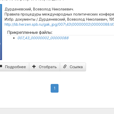
Дурденевский, Всеволод Николаевич.
Правила процедуры международных политических конферен
Избр. документы / Дурденевский, Всеволод Николаевич, 195
http://lib.herzen.spb.ru/gak_jpg/007\43\00000002\00000088.tif
.
Прикрепленные файлы:
007_43_00000002_00000088
й
Подробнее
Отобрать
Ссылка
(current)
1