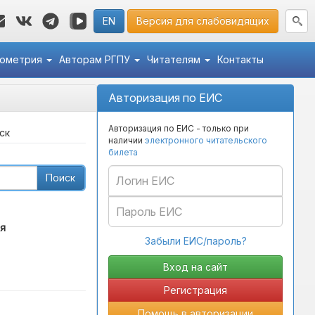
EN
Версия для слабовидящих
кометрия
Авторам РГПУ
Читателям
Контакты
Авторизация по ЕИС
Авторизация по ЕИС - только при
ск
наличии
электронного читательского
билета
Поиск
я
Забыли ЕИС/пароль?
Регистрация
Помощь в авторизации