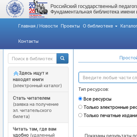
Российский государственный педагоги
Фундаментальная библиотека имени
Главная / Новости
Проекты
О библиотеке
Катало
Контакты
Быстрый доступ
Поиск по каталогам
Простой
Здесь ищут и
находят книги
(электронный каталог)
Тип ресурсов:
Стать читателем
Все ресурсы
(заявка на получение
Только электронные ре
эл. читательского
Только печатные издан
билета)
Читать там, где вам
удобно
(удаленный
Показаны результаты п