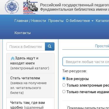
Российский государственный педагоги
Фундаментальная библиотека имени
Главная / Новости
Проекты
О библиотеке
Катало
Контакты
Быстрый доступ
Поиск по каталогам
Простой
Здесь ищут и
находят книги
(электронный каталог)
Тип ресурсов:
Стать читателем
Все ресурсы
(заявка на получение
Только электронные ре
эл. читательского
Только печатные издан
билета)
Читать там, где вам
удобно
(удаленный
Показаны результаты п