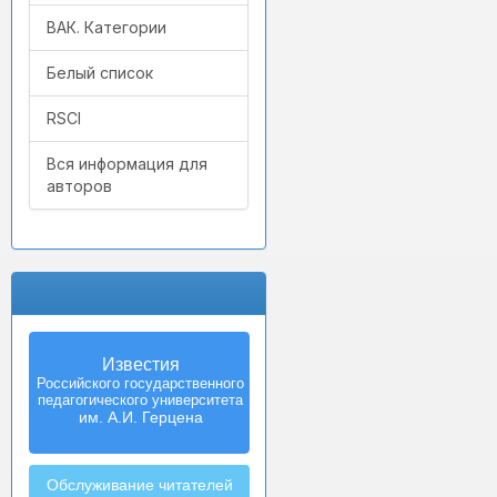
ВАК. Категории
Белый список
RSCI
Вся информация для
авторов
Известия
Izvestia:
Российского государственного
Herzen University
педагогического университета
Journal of
Humanities & Sciences
им. А.И. Герцена
Обслуживание читателей