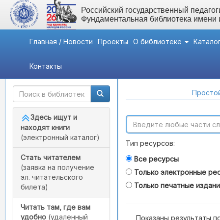
Российский государственный педагоги
Фундаментальная библиотека имени
Главная / Новости
Проекты
О библиотеке
Катало
Контакты
Быстрый доступ
Поиск по каталогам
Простой
Здесь ищут и
находят книги
(электронный каталог)
Тип ресурсов:
Стать читателем
Все ресурсы
(заявка на получение
Только электронные ре
эл. читательского
Только печатные издан
билета)
Читать там, где вам
удобно
(удаленный
Показаны результаты п