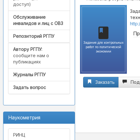
доступ)
Зада
Обслуживание
техн
инвалидов и лиц с ОВЗ
http
Пр
Репозиторий РГПУ
Задания для контрольных
работ по политической
Автору РГПУ:
экономии
сообщите нам о
публикациях
Журналы РГПУ
Заказать
Под
Задать вопрос
Наукометрия
РИНЦ