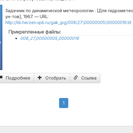
Задачник по динамической метеорологии : [Для гидрометео
ун-тов], 1967. — URL:
http://lib.herzen.spb.ru/gak_jpg/008\27\00000005\00000016.tif
.
Прикрепленные файлы:
008_27_00000005_00000016
й
Подробнее
Отобрать
Ссылка
(current)
1