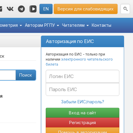
EN
Версия для слабовидящих
кометрия
Авторам РГПУ
Читателям
Контакты
Авторизация по ЕИС
Авторизация по ЕИС - только при
ск
наличии
электронного читательского
билета
Поиск
я
Забыли ЕИС/пароль?
Регистрация
Помощь в авторизации