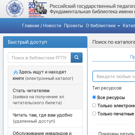
Российский государственный педагоги
Фундаментальная библиотека имени
Главная / Новости
Проекты
О библиотеке
Ката
Быстрый доступ
Поиск по каталог
Пр
Здесь ищут и находят
книги
(электронный каталог)
Тип ресурсов:
Стать читателем
(заявка на получение эл.
Все ресурсы
читательского билета)
Только электрон
Только печатные
Читать там, где вам удобно
(удаленный доступ)
Обслуживание инвалидов и
Показаны резуль