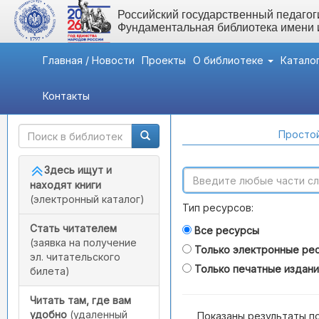
Российский государственный педагоги
Фундаментальная библиотека имени
Главная / Новости
Проекты
О библиотеке
Катало
Контакты
Быстрый доступ
Поиск по каталогам
Простой
Здесь ищут и
находят книги
(электронный каталог)
Тип ресурсов:
Стать читателем
Все ресурсы
(заявка на получение
Только электронные ре
эл. читательского
Только печатные издан
билета)
Читать там, где вам
удобно
(удаленный
Показаны результаты п