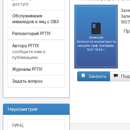
доступ)
Зале
Обслуживание
Запи
инвалидов и лиц с ОВЗ
1907
Пр
Репозиторий РГПУ
Залесская
Записки по психиатрии по
Автору РГПУ:
лекциям проф. Бехтерева.
1907-1908 г.
сообщите нам о
публикациях
Журналы РГПУ
Заказать
Под
Задать вопрос
Наукометрия
РИНЦ