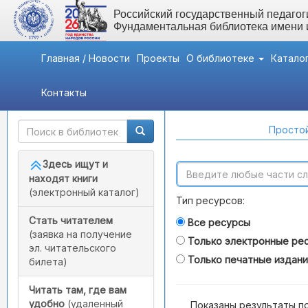
Российский государственный педагоги
Фундаментальная библиотека имени
Главная / Новости
Проекты
О библиотеке
Катало
Контакты
Быстрый доступ
Поиск по каталогам
Простой
Здесь ищут и
находят книги
(электронный каталог)
Тип ресурсов:
Стать читателем
Все ресурсы
(заявка на получение
Только электронные ре
эл. читательского
Только печатные издан
билета)
Читать там, где вам
удобно
(удаленный
Показаны результаты п