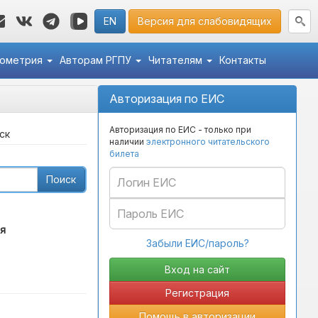
EN
Версия для слабовидящих
кометрия
Авторам РГПУ
Читателям
Контакты
Авторизация по ЕИС
Авторизация по ЕИС - только при
ск
наличии
электронного читательского
билета
Поиск
я
Забыли ЕИС/пароль?
Регистрация
Помощь в авторизации