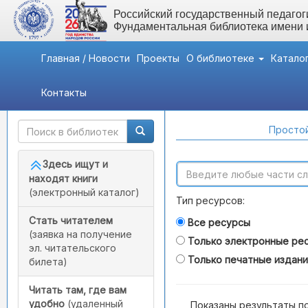
Российский государственный педагоги
Фундаментальная библиотека имени
Главная / Новости
Проекты
О библиотеке
Катало
Контакты
Быстрый доступ
Поиск по каталогам
Простой
Здесь ищут и
находят книги
(электронный каталог)
Тип ресурсов:
Стать читателем
Все ресурсы
(заявка на получение
Только электронные ре
эл. читательского
Только печатные издан
билета)
Читать там, где вам
удобно
(удаленный
Показаны результаты п