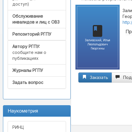
доступ)
Зали
Обслуживание
Геор
инвалидов и лиц с ОВЗ
http
Пр
Репозиторий РГПУ
Заливский, Илья
Леопольдович
Автору РГПУ:
Георгины
сообщите нам о
публикациях
Журналы РГПУ
Заказать
Под
Задать вопрос
Наукометрия
РИНЦ