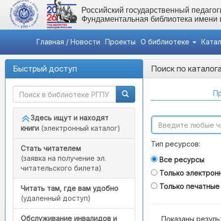
Российский государственный педагоги
Фундаментальная библиотека имени
Главная / Новости
Проекты
О библиотеке
Ката
Быстрый доступ
Поиск по каталог
Пр
Здесь ищут и находят
книги
(электронный каталог)
Тип ресурсов:
Стать читателем
(заявка на получение эл.
Все ресурсы
читательского билета)
Только электрон
Только печатные
Читать там, где вам удобно
(удаленный доступ)
Обслуживание инвалидов и
Показаны резуль