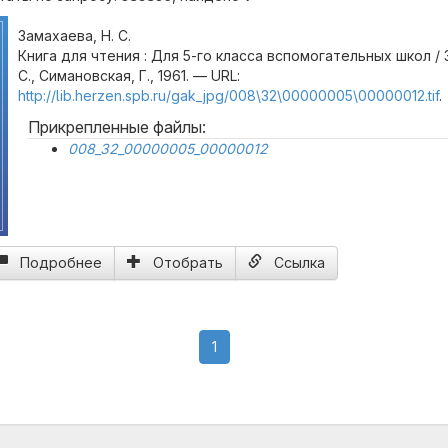
Замахаева, Н. С.
Книга для чтения : Для 5-го класса вспомогательных школ / 
С., Симановская, Г., 1961. — URL:
http://lib.herzen.spb.ru/gak_jpg/008\32\00000005\00000012.tif
.
Прикрепленные файлы:
008_32_00000005_00000012
Подробнее
Отобрать
Ссылка
(current)
1