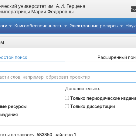
ческий университет им. А.И. Герцена
 императрицы Марии Федоровны
логи
Книгообеспеченность
Электронные ресурсы
Нау
ам
остой поиск
Расширенный пои
Дополнительно:
Только периодические издани
ные ресурсы
Только диссертации
 издания
таты по запросу:
583850
, найдено
1