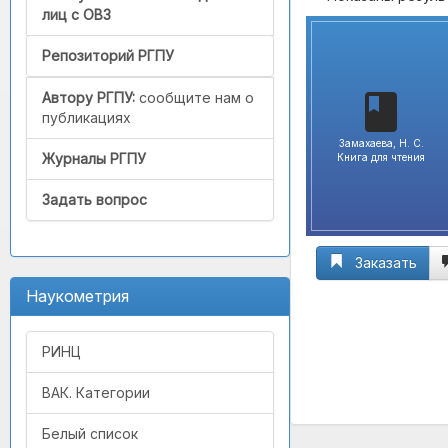
лиц с ОВЗ
Репозиторий РГПУ
Автору РГПУ:
сообщите нам о
публикациях
Замахаева, Н. С.
Журналы РГПУ
Книга для чтения
Задать вопрос
Заказать
Наукометрия
РИНЦ
ВАК. Категории
Белый список