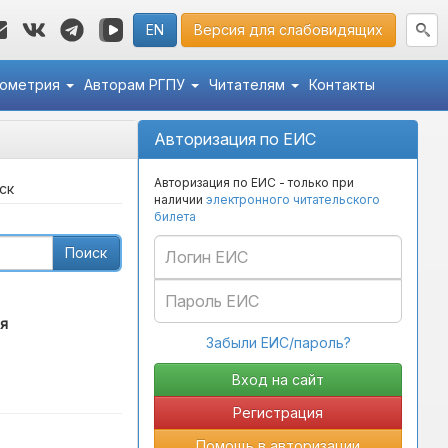
EN
Версия для слабовидящих
кометрия
Авторам РГПУ
Читателям
Контакты
Авторизация по ЕИС
Авторизация по ЕИС - только при
ск
наличии
электронного читательского
билета
Поиск
я
Забыли ЕИС/пароль?
Регистрация
Помощь в авторизации