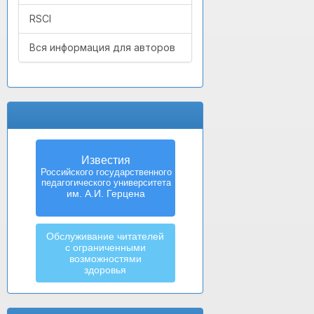
RSCI
Вся информация для авторов
Известия
Izvestia:
Российского государственного
Herzen University
педагогического университета
Journal of
Humanities & Sciences
им. А.И. Герцена
Обслуживание читателей
с ограниченными
возможностями
здоровья