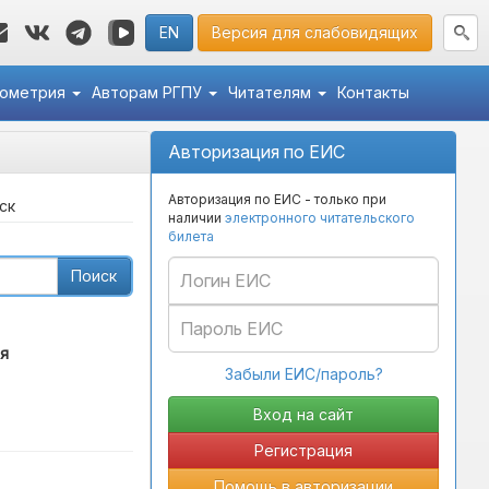
EN
Версия для слабовидящих
кометрия
Авторам РГПУ
Читателям
Контакты
Авторизация по ЕИС
Авторизация по ЕИС - только при
ск
наличии
электронного читательского
билета
Поиск
я
Забыли ЕИС/пароль?
Регистрация
Помощь в авторизации