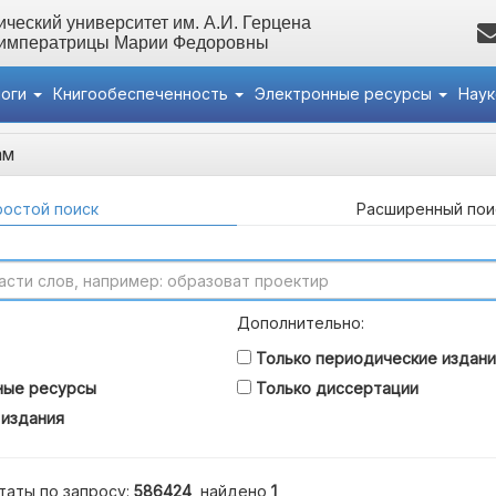
ческий университет им. А.И. Герцена
 императрицы Марии Федоровны
логи
Книгообеспеченность
Электронные ресурсы
Нау
ам
остой поиск
Расширенный пои
Дополнительно:
Только периодические издани
ные ресурсы
Только диссертации
 издания
таты по запросу:
586424
, найдено
1