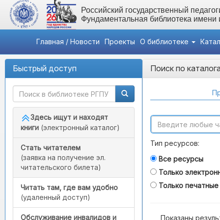
Российский государственный педагоги
Фундаментальная библиотека имени
Главная / Новости
Проекты
О библиотеке
Ката
Быстрый доступ
Поиск по каталог
Пр
Здесь ищут и находят
книги
(электронный каталог)
Тип ресурсов:
Стать читателем
(заявка на получение эл.
Все ресурсы
читательского билета)
Только электрон
Только печатные
Читать там, где вам удобно
(удаленный доступ)
Обслуживание инвалидов и
Показаны резуль