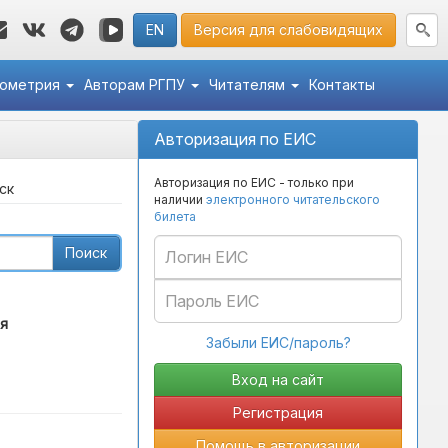
EN
Версия для слабовидящих
кометрия
Авторам РГПУ
Читателям
Контакты
Авторизация по ЕИС
Авторизация по ЕИС - только при
ск
наличии
электронного читательского
билета
Поиск
я
Забыли ЕИС/пароль?
Регистрация
Помощь в авторизации