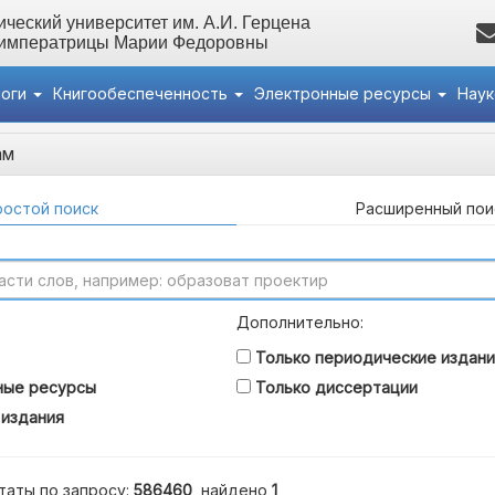
ческий университет им. А.И. Герцена
 императрицы Марии Федоровны
логи
Книгообеспеченность
Электронные ресурсы
Нау
ам
остой поиск
Расширенный пои
Дополнительно:
Только периодические издани
ные ресурсы
Только диссертации
 издания
таты по запросу:
586460
, найдено
1