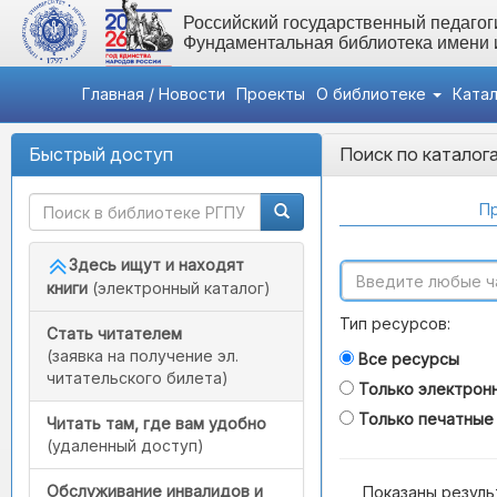
Российский государственный педагоги
Фундаментальная библиотека имени
Главная / Новости
Проекты
О библиотеке
Ката
Быстрый доступ
Поиск по каталог
Пр
Здесь ищут и находят
книги
(электронный каталог)
Тип ресурсов:
Стать читателем
(заявка на получение эл.
Все ресурсы
читательского билета)
Только электрон
Только печатные
Читать там, где вам удобно
(удаленный доступ)
Обслуживание инвалидов и
Показаны резуль