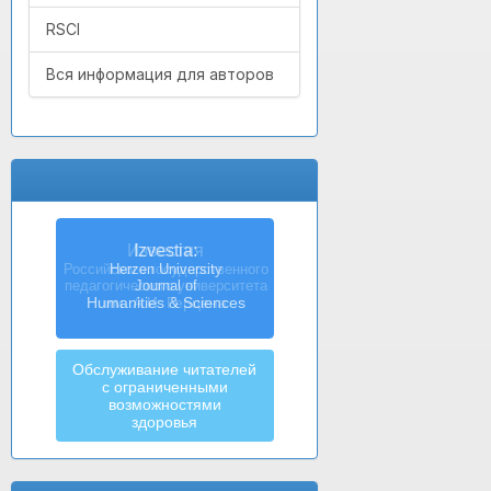
RSCI
Вся информация для авторов
Izvestia:
Herzen University
Journal of
Humanities & Sciences
Обслуживание читателей
с ограниченными
возможностями
здоровья