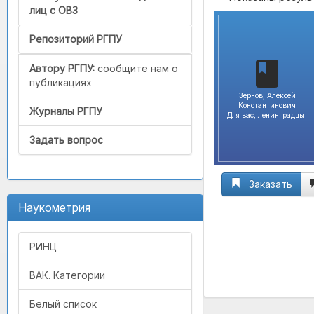
лиц с ОВЗ
Репозиторий РГПУ
Автору РГПУ:
сообщите нам о
публикациях
Зернов, Алексей
Константинович
Журналы РГПУ
Для вас, ленинградцы!
Задать вопрос
Заказать
Наукометрия
РИНЦ
ВАК. Категории
Белый список