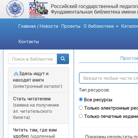
Российский государственный педагоги
Фундаментальная библиотека имени
Главная / Новости
Проекты
О библиотеке
Катало
Контакты
Быстрый доступ
Поиск по каталогам
Простой
Здесь ищут и
находят книги
(электронный каталог)
Тип ресурсов:
Стать читателем
Все ресурсы
(заявка на получение
Только электронные ре
эл. читательского
Только печатные издан
билета)
Читать там, где вам
удобно
(удаленный
Показаны результаты п