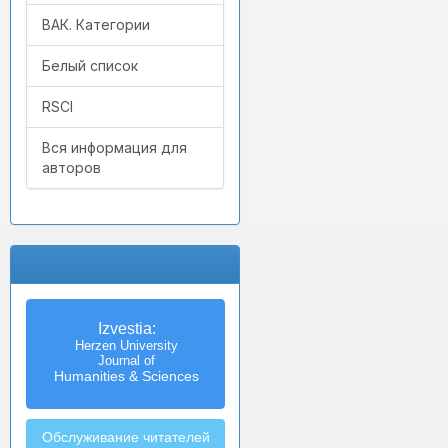
ВАК. Категории
Белый список
RSCI
Вся информация для
авторов
Izvestia:
Herzen University
Journal of
Humanities & Sciences
Обслуживание читателей