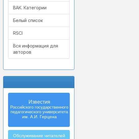
ВАК. Категории
Белый список
RSCI
Вся информация для
авторов
Известия
Izvestia:
Российского государственного
Herzen University
педагогического университета
Journal of
Humanities & Sciences
им. А.И. Герцена
Обслуживание читателей