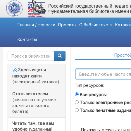
Российский государственный педагоги
Фундаментальная библиотека имени
Главная / Новости
Проекты
О библиотеке
Катало
Контакты
Быстрый доступ
Поиск по каталогам
Простой
Здесь ищут и
находят книги
(электронный каталог)
Тип ресурсов:
Стать читателем
Все ресурсы
(заявка на получение
Только электронные ре
эл. читательского
Только печатные издан
билета)
Читать там, где вам
удобно
(удаленный
Показаны результаты п