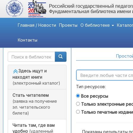
Российский государственный педагоги
Фундаментальная библиотека имени
Главная / Новости
Проекты
О библиотеке
Катало
Контакты
Быстрый доступ
Поиск по каталогам
Простой
Здесь ищут и
находят книги
(электронный каталог)
Тип ресурсов:
Стать читателем
Все ресурсы
(заявка на получение
Только электронные ре
эл. читательского
Только печатные издан
билета)
Читать там, где вам
удобно
(удаленный
Показаны результаты п