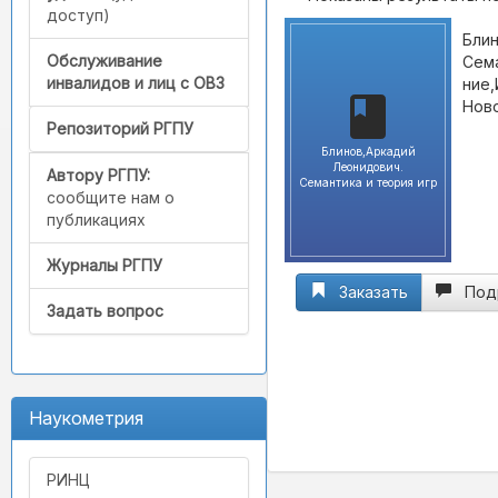
доступ)
Блин
Обслуживание
Сема
инвалидов и лиц с ОВЗ
ние,
Ново
Репозиторий РГПУ
Блинов,Аркадий
Леонидович.
Автору РГПУ:
Семантика и теория игр
сообщите нам о
публикациях
Журналы РГПУ
Заказать
Под
Задать вопрос
Наукометрия
РИНЦ