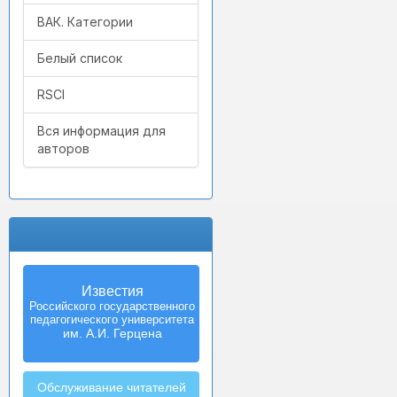
ВАК. Категории
Белый список
RSCI
Вся информация для
авторов
Известия
Izvestia:
Российского государственного
Herzen University
педагогического университета
Journal of
Humanities & Sciences
им. А.И. Герцена
Обслуживание читателей