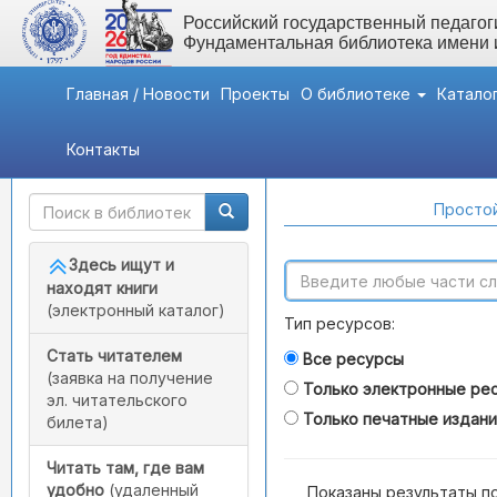
Российский государственный педагоги
Фундаментальная библиотека имени
Главная / Новости
Проекты
О библиотеке
Катало
Контакты
Быстрый доступ
Поиск по каталогам
Простой
Здесь ищут и
находят книги
(электронный каталог)
Тип ресурсов:
Стать читателем
Все ресурсы
(заявка на получение
Только электронные ре
эл. читательского
Только печатные издан
билета)
Читать там, где вам
удобно
(удаленный
Показаны результаты п