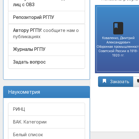
лиц с ОВЗ
Репозиторий РГПУ
Автору РГПУ:
сообщите нам о
публикациях
Коваленко, Дмитрий
Александрович
Оборонная промышленност
Журналы РГПУ
Советской России в 1918-
1920 гг.
Задать вопрос
Заказать
Наукометрия
РИНЦ
ВАК. Категории
Белый список