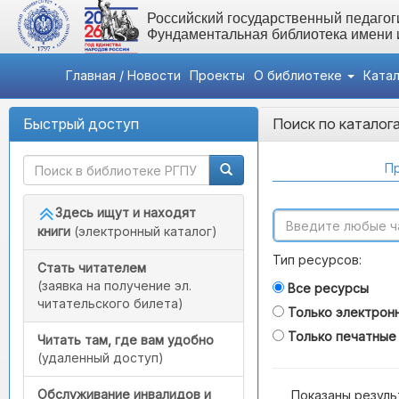
Российский государственный педагоги
Фундаментальная библиотека имени
Главная / Новости
Проекты
О библиотеке
Ката
Быстрый доступ
Поиск по каталог
Пр
Здесь ищут и находят
книги
(электронный каталог)
Тип ресурсов:
Стать читателем
(заявка на получение эл.
Все ресурсы
читательского билета)
Только электрон
Только печатные
Читать там, где вам удобно
(удаленный доступ)
Обслуживание инвалидов и
Показаны резуль