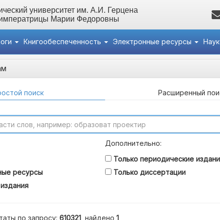
ческий университет им. А.И. Герцена
 императрицы Марии Федоровны
логи
Книгообеспеченность
Электронные ресурсы
Нау
ам
остой поиск
Расширенный пои
Дополнительно:
Только периодические издани
ные ресурсы
Только диссертации
 издания
таты по запросу:
610321
, найдено
1