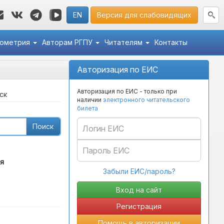
EN
Версия для слабовидящих
кометрия
Авторам РГПУ
Читателям
Контакты
Авторизация по ЕИС
Авторизация по ЕИС - только при
ск
наличии
электронного читательского
билета
Поиск
я
Забыли ЕИС/пароль?
Регистрация
Помощь в авторизации