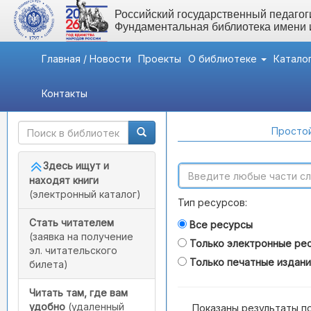
Российский государственный педагоги
Фундаментальная библиотека имени
Главная / Новости
Проекты
О библиотеке
Катало
Контакты
Быстрый доступ
Поиск по каталогам
Простой
Здесь ищут и
находят книги
(электронный каталог)
Тип ресурсов:
Стать читателем
Все ресурсы
(заявка на получение
Только электронные ре
эл. читательского
Только печатные издан
билета)
Читать там, где вам
удобно
(удаленный
Показаны результаты п