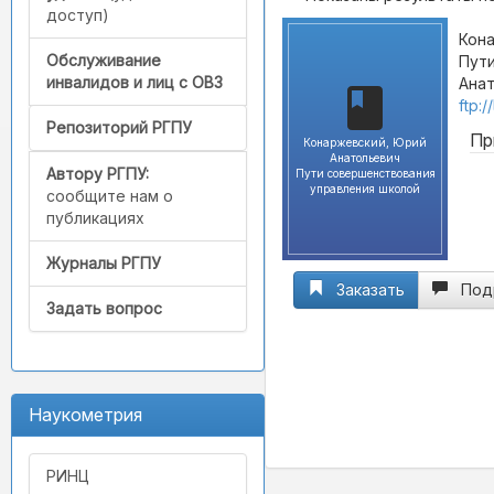
доступ)
Кона
Обслуживание
Пути
инвалидов и лиц с ОВЗ
Анат
ftp:
Репозиторий РГПУ
Пр
Конаржевский, Юрий
Анатольевич
Автору РГПУ:
Пути совершенствования
управления школой
сообщите нам о
публикациях
Журналы РГПУ
Заказать
Под
Задать вопрос
Наукометрия
РИНЦ