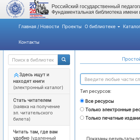
Российский государственный педагоги
Фундаментальная библиотека имени
Главная / Новости
Проекты
О библиотеке
Катало
Контакты
Быстрый доступ
Поиск по каталогам
Простой
Здесь ищут и
находят книги
(электронный каталог)
Тип ресурсов:
Стать читателем
Все ресурсы
(заявка на получение
Только электронные ре
эл. читательского
Только печатные издан
билета)
Читать там, где вам
удобно
(удаленный
Показаны результаты п