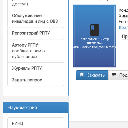
доступ)
Конд
Обслуживание
Хими
инвалидов и лиц с ОВЗ
Евге
ftp:
Репозиторий РГПУ
Пр
Кондратьев, Виктор
Николаевич
Автору РГПУ:
Химические процессы в газах
сообщите нам о
публикациях
Журналы РГПУ
Заказать
Под
Задать вопрос
Наукометрия
РИНЦ