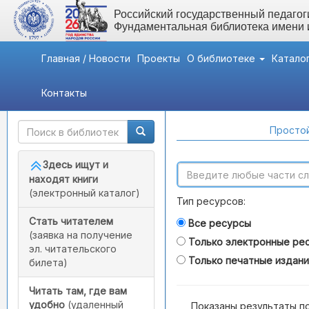
Российский государственный педагоги
Фундаментальная библиотека имени
Главная / Новости
Проекты
О библиотеке
Катало
Контакты
Быстрый доступ
Поиск по каталогам
Простой
Здесь ищут и
находят книги
(электронный каталог)
Тип ресурсов:
Стать читателем
Все ресурсы
(заявка на получение
Только электронные ре
эл. читательского
Только печатные издан
билета)
Читать там, где вам
удобно
(удаленный
Показаны результаты п