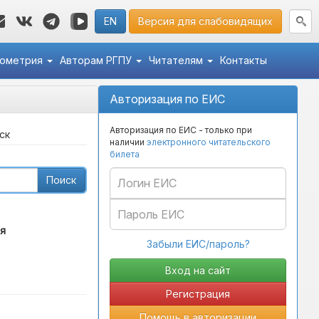
EN
Версия для слабовидящих
кометрия
Авторам РГПУ
Читателям
Контакты
Авторизация по ЕИС
Авторизация по ЕИС - только при
ск
наличии
электронного читательского
билета
Поиск
я
Забыли ЕИС/пароль?
Регистрация
Помощь в авторизации