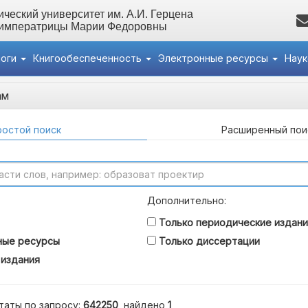
ческий университет им. А.И. Герцена
 императрицы Марии Федоровны
логи
Книгообеспеченность
Электронные ресурсы
Нау
ам
остой поиск
Расширенный пои
Дополнительно:
Только периодические издани
ные ресурсы
Только диссертации
 издания
таты по запросу:
642250
, найдено
1