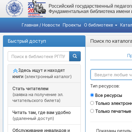
Российский государственный педагоги
Фундаментальная библиотека имени
Главная / Новости
Проекты
О библиотеке
Ката
Быстрый доступ
Поиск по каталог
Пр
Здесь ищут и находят
книги
(электронный каталог)
Тип ресурсов:
Стать читателем
(заявка на получение эл.
Все ресурсы
читательского билета)
Только электрон
Только печатные
Читать там, где вам удобно
(удаленный доступ)
Обслуживание инвалидов и
Показаны резуль