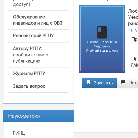
доступ)
Люб
Обслуживание
Учеб
инвалидов и лиц с ОВЗ
райо
ftp:
Репозиторий РГПУ
Пр
Любова, Валентина
Федоровна
Автору РГПУ:
Учебный год в школе
сообщите нам о
Пр
публикациях
ГА
Журналы РГПУ
Заказать
Под
Задать вопрос
Наукометрия
РИНЦ