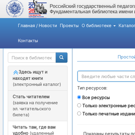
Российский государственный педагоги
Фундаментальная библиотека имени
Главная / Новости
Проекты
О библиотеке
Катало
Контакты
Быстрый доступ
Поиск по каталогам
Простой
Здесь ищут и
находят книги
(электронный каталог)
Тип ресурсов:
Стать читателем
Все ресурсы
(заявка на получение
Только электронные ре
эл. читательского
Только печатные издан
билета)
Читать там, где вам
удобно
(удаленный
Показаны результаты п